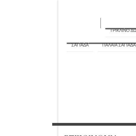
ΑΡΧΙΚΗ
ΔΙΑΜΟΝΗ
καλωσορίσατε
άνετα δωμάτια
ΤΡΙΚΛΙΝΟ Δ
ΑΞΙΟΘΕΑΤΑ
δείτε τριγύρω
ΣΑΓΙΑΔΑ
ΠΑΛΑΙΑ ΣΑΓΙΑΔΑ