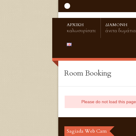
ΑΡΧΙΚΗ
ΔΙΑΜΟΝΗ
καλωσορίσατε
άνετα δωμάτια
Room Booking
Please do not load this page
Sagiada Web Cam