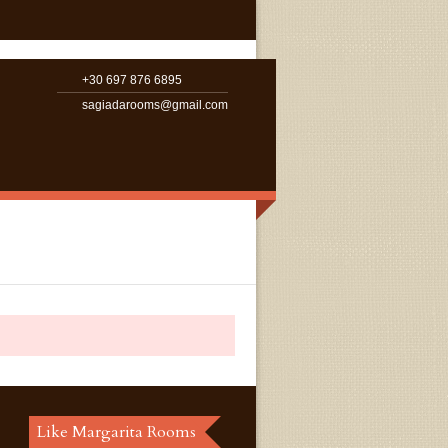
+30 697 876 6895
sagiadarooms@gmail.com
Like Margarita Rooms