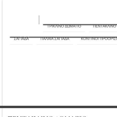
ΑΡΧΙΚΗ
ΔΙΑΜΟΝΗ
καλωσορίσατε
άνετα δωμάτια
ΤΡΙΚΛΙΝΟ ΔΩΜΑΤΙΟ
ΠΕΝΤΑΚΛΙΝΟ
ΑΞΙΟΘΕΑΤΑ
δείτε τριγύρω
ΣΑΓΙΑΔΑ
ΠΑΛΑΙΑ ΣΑΓΙΑΔΑ
ΚΟΝΤΙΝΟΙ ΠΡΟΟΡΙΣ