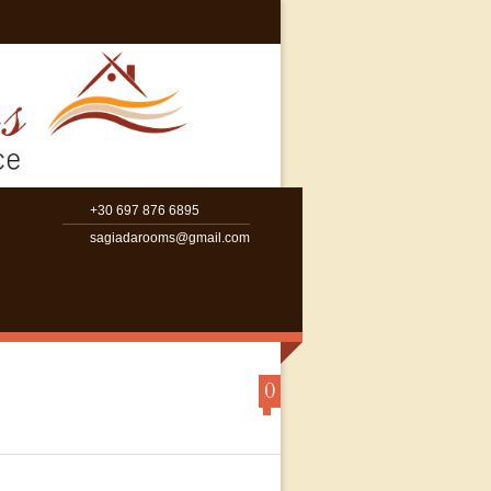
+30 697 876 6895
sagiadarooms@gmail.com
0